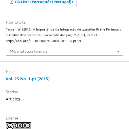
ONLINE (Português (Portugal))
How to Cite
Fauser, W. (2015). A Importância da Integração de questões Pré- e Perinatais
à Análise Bioenergética.
Bioenergetic Analysis
,
25
(1-pt), 99–123.
https://doi.org/10.30820/0743-4804-2015-25-pt-99
More Citation Formats
Issue
Vol. 25 No. 1-pt (2015)
Section
Articles
License