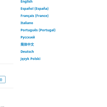
English
Español (España)
Français (France)
Italiano
Português (Portugal)
Русский
简体中文
Deutsch
Język Polski
))