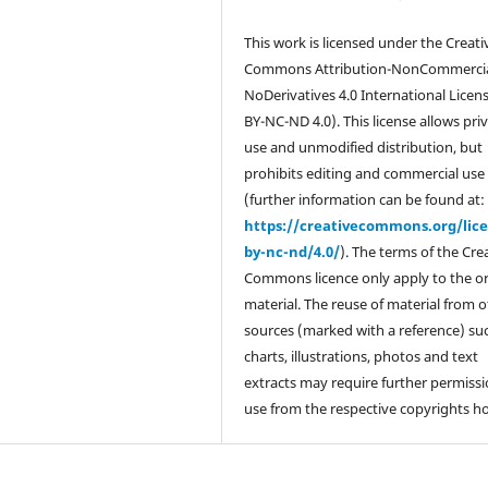
This work is licensed under the Creati
Commons Attribution-NonCommercia
NoDerivatives 4.0 International Licen
BY-NC-ND 4.0). This license allows pri
use and unmodified distribution, but
prohibits editing and commercial use
(further information can be found at:
https://creativecommons.org/lic
by-nc-nd/4.0/
). The terms of the Cre
Commons licence only apply to the or
material. The reuse of material from 
sources (marked with a reference) su
charts, illustrations, photos and text
extracts may require further permissi
use from the respective copyrights ho