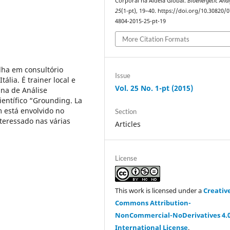
Corporal na Aldeia Global.
Bioenergetic Anal
25
(1-pt), 19–40. https://doi.org/10.30820/
4804-2015-25-pt-19
More Citation Formats
lha em consultório
Issue
ália. É trainer local e
Vol. 25 No. 1-pt (2015)
na de Análise
científico “Grounding. La
m está envolvido no
Section
nteressado nas várias
Articles
License
This work is licensed under a
Creativ
Commons Attribution-
NonCommercial-NoDerivatives 4.
International License
.