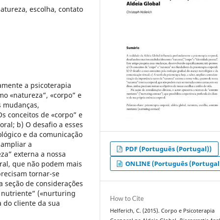
natureza, escolha, contato
amente a psicoterapia
mo «natureza”, «corpo” e
as mudanças,
Os conceitos de «corpo” e
ral; b) O desafio a esses
ológico e da comunicação
, ampliar a
PDF (Português (Portugal))
eza” externa a nossa
ONLINE (Português (Portugal
oral, que não podem mais
precisam tornar-se
Na seção de considerações
o nutriente” («nurturing
How to Cite
a do cliente da sua
Helferich, C. (2015). Corpo e Psicoterapia