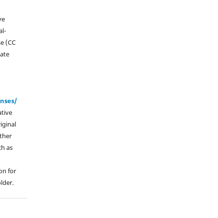
ve
l-
se (CC
vate
enses/
ative
iginal
other
ch as
on for
lder.