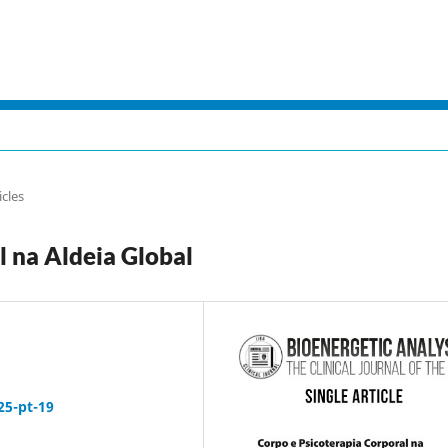
icles
l na Aldeia Global
25-pt-19